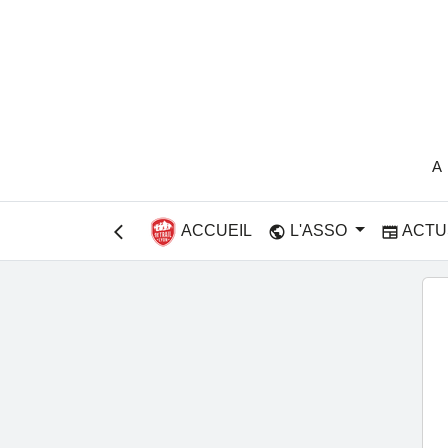
A
ACCUEIL
L'ASSO
ACTU
public
newspaper
arrow_back_ios