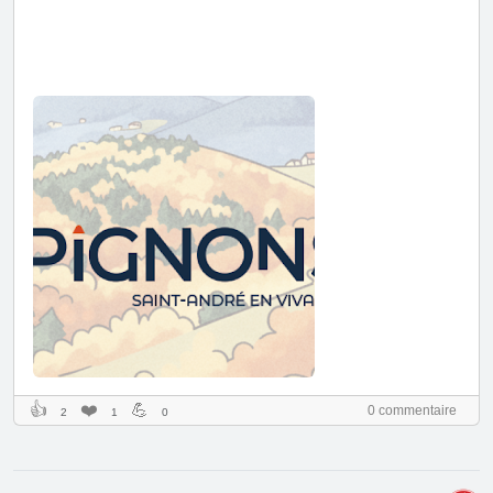
👍
❤️
💪
0 commentaire
2
1
0