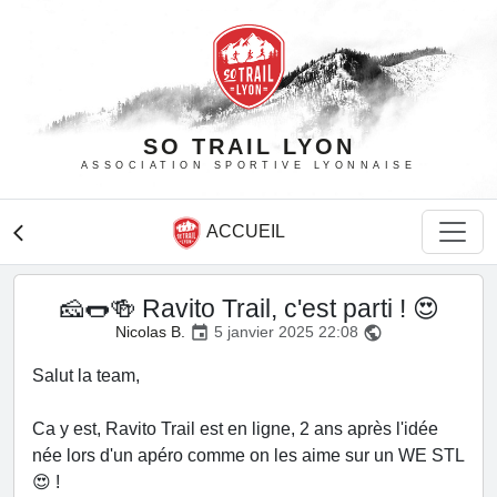
SO TRAIL LYON
ASSOCIATION SPORTIVE LYONNAISE
ACCUEIL
arrow_back_ios
🧀🌭🍻 Ravito Trail, c'est parti ! 😍
Nicolas B.
5 janvier 2025 22:08
event
public
Salut la team,
Ca y est, Ravito Trail est en ligne, 2 ans après l'idée
née lors d'un apéro comme on les aime sur un WE STL
😍 !