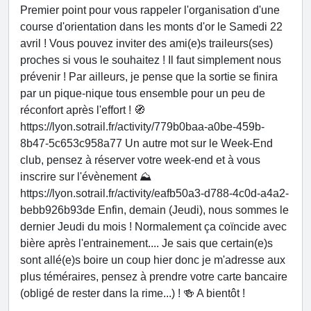
Premier point pour vous rappeler l'organisation d'une
course d'orientation dans les monts d'or le Samedi 22
avril ! Vous pouvez inviter des ami(e)s traileurs(ses)
proches si vous le souhaitez ! Il faut simplement nous
prévenir ! Par ailleurs, je pense que la sortie se finira
par un pique-nique tous ensemble pour un peu de
réconfort après l'effort ! 🧭
https://lyon.sotrail.fr/activity/779b0baa-a0be-459b-
8b47-5c653c958a77 Un autre mot sur le Week-End
club, pensez à réserver votre week-end et à vous
inscrire sur l'évènement ⛰️
https://lyon.sotrail.fr/activity/eafb50a3-d788-4c0d-a4a2-
bebb926b93de Enfin, demain (Jeudi), nous sommes le
dernier Jeudi du mois ! Normalement ça coïncide avec
bière après l'entrainement.... Je sais que certain(e)s
sont allé(e)s boire un coup hier donc je m'adresse aux
plus téméraires, pensez à prendre votre carte bancaire
(obligé de rester dans la rime...) ! 🍻 A bientôt !