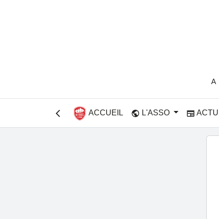
A
ACCUEIL
L'ASSO
ACTU
public
newspaper
arrow_back_ios