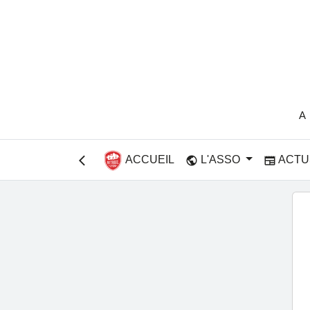
A
ACCUEIL
L'ASSO
ACTU
public
newspaper
arrow_back_ios