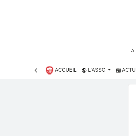
A
ACCUEIL
L'ASSO
ACTU
public
newspaper
arrow_back_ios