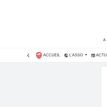
A
ACCUEIL
L'ASSO
ACTU
public
newspaper
arrow_back_ios