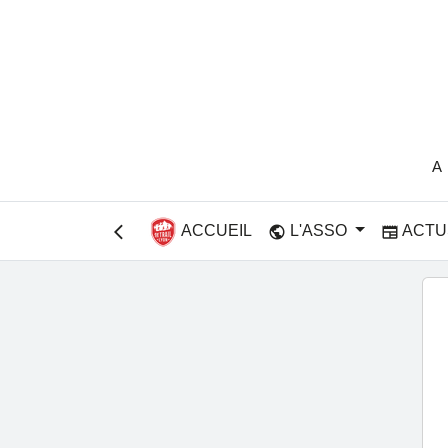
A
ACCUEIL
L'ASSO
ACTU
public
newspaper
arrow_back_ios