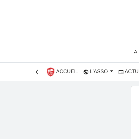
A
ACCUEIL
L'ASSO
ACTU
public
newspaper
arrow_back_ios