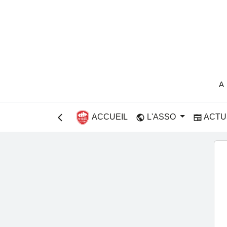
A
ACCUEIL
L'ASSO
ACTU
public
newspaper
arrow_back_ios